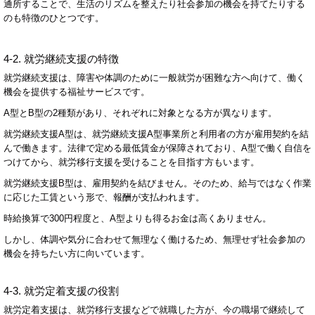
通所することで、生活のリズムを整えたり社会参加の機会を持てたりする
のも特徴のひとつです。
4-2.
就労継続支援の特徴
就労継続支援は、障害や体調のために一般就労が困難な方へ向けて、働く
機会を提供する福祉サービスです。
A
型と
B
型の
2
種類があり、それぞれに対象となる方が異なります。
就労継続支援
A
型は、
就労継続支援A型事業所
と利用者の方が雇用契約を結
んで働きます。法律で定める最低賃金が保障されており、
A
型で働く自信を
つけてから、就労移行支援を受けることを目指す方もいます。
就労継続支援
B
型は、雇用契約を結びません。そのため、給与ではなく作業
に応じた工賃という形で、報酬が支払われます。
時給換算で
300
円程度と、
A
型よりも得るお金は高くありません。
しかし、体調や気分に合わせて無理なく働けるため、無理せず社会参加の
機会を持ちたい方に向いています。
4-3.
就労定着支援の役割
就労定着支援は、就労移行支援などで就職した方が、今の職場で継続して