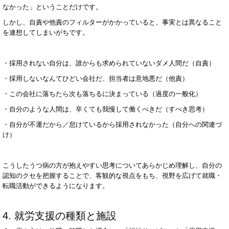
なかった」ということだけです。
しかし、自責や他責のフィルターがかかっていると、事実とは異なること
を連想してしまいがちです。
・採用されない自分は、誰からも求められていないダメ人間だ（自責）
・採用しないなんてひどい会社だ、担当者は意地悪だ（他責）
・この会社に落ちたら次も落ちるに決まっている（過度の一般化）
・自分のような人間は、辛くても我慢して働くべきだ（すべき思考）
・自分が不運だから／怠けているから採用されなかった（自分への関連づ
け）
こうしたうつ病の方が抱えやすい思考についてあらかじめ理解し、自分の
認知のクセを把握することで、客観的な視点をもち、視野を広げて就職・
転職活動ができるようになります。
4.
就労支援の種類と施設