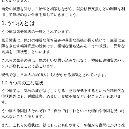
しくありません。
自分の状態を知り、主治医と相談しながら、
就労移行
支援などの制度を利
用して無理のない仕事を探していきましょう。
1.
うつ病とは
うつ病は気分障害の一種とされています。
気分障害は、気分の極端な落ち込みや異常な高揚が長く続いて、生活に支
障をきたす精神疾患の総称です。極端な落ち込みを「うつ状態」、異常な
高揚を「躁状態」といいます。
これらの気分の波は、気のせいや思い込みではなく、神経伝達物質のバラ
ンスが崩れることで起こります。
現代では、日本人の約
15
人に
1
人がかかる病気とされています。
1-2.
うつ病の主な症状
うつ病では、気分の波がはげしくなる、意欲が低下するといった精神的な
症状以外にも、睡眠障害、めまい、食欲不振などが起こることもありま
す。
うつ病の原因は人それぞれで、自分ではこれといった理由や原因を見つけ
られないこともあります。
また、これらの症状は、朝にもっとも出やすく、午後から夜間にかけて改