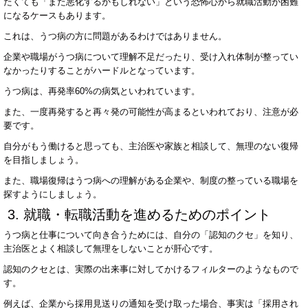
たくても「また悪化するかもしれない」という恐怖心から就職活動が困難
になるケースもあります。
これは、うつ病の方に問題があるわけではありません。
企業や職場がうつ病について理解不足だったり、受け入れ体制が整ってい
なかったりすることがハードルとなっています。
うつ病は、再発率
60%
の病気といわれています。
また、一度再発すると再々発の可能性が高まるといわれており、注意が必
要です。
自分がもう働けると思っても、主治医や家族と相談して、無理のない復帰
を目指しましょう。
また、職場復帰はうつ病への理解がある企業や、制度の整っている職場を
探すようにしましょう。
3.
就職・転職活動を進めるためのポイント
うつ病と仕事について向き合うためには、自分の「認知のクセ」を知り、
主治医とよく相談して無理をしないことが肝心です。
認知のクセとは、実際の出来事に対してかけるフィルターのようなもので
す。
例えば、企業から採用見送りの通知を受け取った場合、事実は「採用され