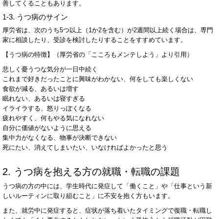
善してくることもあります。
1-3.
うつ病のサイン
厚労省は、次のうち
5
つ以上（
1
か
2
を含む）が
2
週間以上続く場合は、専門
家に相談したり、受診を検討したりすることをすすめています。
【うつ病の特徴】（厚労省の「こころもメンテしよう」より引用）
悲しく憂うつな気分が一日中続く
これまで好きだったことに興味がわかない、何をしても楽しくない
食欲が減る、あるいは増す
眠れない、あるいは寝すぎる
イライラする、怒りっぽくなる
疲れやすく、何もやる気になれない
自分に価値がないように思える
集中力がなくなる、物事が決断できない
死にたい、消えてしまいたい、いなければよかったと思う
2.
うつ病を抱える方の就職・転職の課題
うつ病の方の中には、学生時代に発症して「働くこと」や「仕事という新
しいルーティンに取り組むこと」に不安を抱く方もいます。
また、就労中に発症すると、症状が落ち着いたタイミングで復職・転職し