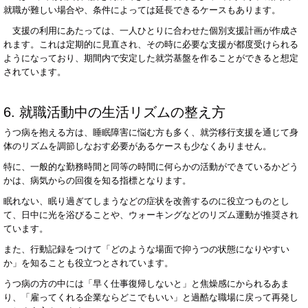
就職が難しい場合や、条件によっては延長できるケースもあります。
支援の利用にあたっては、一人ひとりに合わせた個別支援計画が作成さ
れます。これは定期的に見直され、その時に必要な支援が都度受けられる
ようになっており、期間内で安定した就労基盤を作ることができると想定
されています。
6.
就職活動中の生活リズムの整え方
うつ病を抱える方は、睡眠障害に悩む方も多く、就労移行支援を通じて身
体のリズムを調節しなおす必要があるケースも少なくありません。
特に、一般的な勤務時間と同等の時間に何らかの活動ができているかどう
かは、病気からの回復を知る指標となります。
眠れない、眠り過ぎてしまうなどの症状を改善するのに役立つものとし
て、日中に光を浴びることや、ウォーキングなどのリズム運動が推奨され
ています。
また、行動記録をつけて「どのような場面で抑うつの状態になりやすい
か」を知ることも役立つとされています。
うつ病の方の中には「早く仕事復帰しないと」と焦燥感にかられるあま
り、「雇ってくれる企業ならどこでもいい」と過酷な職場に戻って再発し