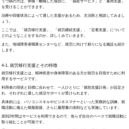
うつ病の方は、休職・離職した場合に、「福祉サービス」と「雇用支援」
を受けることができます。
治療や回復状況によって適した支援があるため、主治医と相談してみまし
ょう。
ここでは、「就労移行支援」、「就労継続支援」、「定着支援」について
どのようなことをするのか、詳しくみていきます。
また、地域障害者職業センターなど、就労に向けて頼りになる施設も紹介
します。
4-1.
就労移行支援とその特徴
就労移行支援とは、精神疾患や身体障害のある方が就労を目指すために利
用するサービスです。
利用者の現状と目標に合わせて、一人ひとりに「個別支援計画」が設定さ
れ、それぞれに適した就活サポートが受けられます。
具体的には、パソコンスキルやビジネスマナーといった実務的な訓練、就
職活動に備えた模擬面接、さらに履歴書の添削なども実施しています。
原則
2
年間はサービスを利用できるので、焦らず自分のペースで就職活動に
取り組むことが可能です。