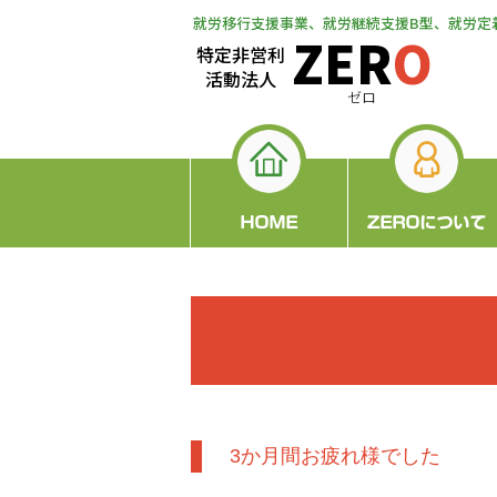
就労移行支援事業、就労継続支援B型、就労定
ZER
O
特定非営利
活動法人
ゼロ
3か月間お疲れ様でした