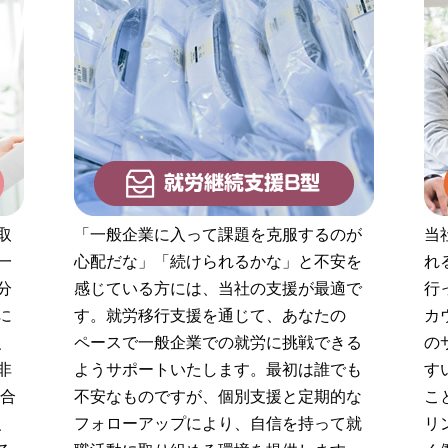
取
「一般企業に入って課題を克服するのが
当
一
心配だな」「続けられるかな」と不安を
れ
分
感じている方には、当社の支援が最適で
行
に
す。就労移行支援を通じて、あなたの
カ
、
ペースで一般企業での就労に挑戦できる
の
非
ようサポートいたします。最初は誰でも
す
に合
不安なものですが、個別支援と定期的な
こ
、
フォローアップにより、自信を持って就
リ